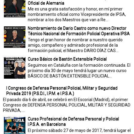
Oficial de Alemania
Me es una grata satisfacción y honor, en mí primer
nombramiento oficial como Vicepresidente de IPSA,
nombrar a los dos Maestros que van a Re...
Nombramiento de Dario Castro como nuevo Director
Técnico Nacional de Formación Policial Operativa IPSA
Tengo el gran honor de nombrar a nuestro querido
amigo, compañero y admirado profesional de la
formación policial, el Maestro DARIO DÍAZ CAS...
Curso Básico de Bastón Extensible Policial
Seguimos en Cataluña con la formación continuada. El
próximo día 30 de mayo tendrá lugar un nuevo curso
BÁSICO DE BASTÓN EXTENSIBLE POLICIAL...
I Congreso de Defensa Personal Policial, Militar y Seguridad
Privada 2019 (P.S.D.I., I.P.M. e I.P.S.A.)
El pasado día 6 de abril, se celebró en El Escorial (Madrid), el primer
Congreso de DEFENSA PERSONAL POLICIAL, MILITAR Y SEGURIDAD
PRIVADA, ...
Curso Profesional de Defensa Personal y Policial
I.P.S.A. en Barcelona
El próximo sábado 27 de mayo de 2017, tendrá lugar el