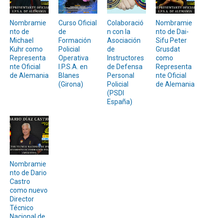
Nombramie
Curso Oficial
Colaboració
Nombramie
nto de
de
n con la
nto de Dai-
Michael
Formación
Asociación
Sifu Peter
Kuhr como
Policial
de
Grusdat
Representa
Operativa
Instructores
como
nte Oficial
I.P.S.A. en
de Defensa
Representa
de Alemania
Blanes
Personal
nte Oficial
(Girona)
Policial
de Alemania
(PSDI
España)
Nombramie
nto de Dario
Castro
como nuevo
Director
Técnico
Nacional de